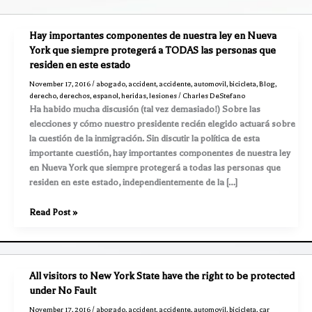
Hay importantes componentes de nuestra ley en Nueva
York que siempre protegerá a TODAS las personas que
residen en este estado
November 17, 2016
/
abogado
,
accident
,
accidente
,
automovil
,
bicicleta
,
Blog
,
derecho
,
derechos
,
espanol
,
heridas
,
lesiones
/
Charles DeStefano
Ha habido mucha discusión (tal vez demasiado!) Sobre las
elecciones y cómo nuestro presidente recién elegido actuará sobre
la cuestión de la inmigración. Sin discutir la política de esta
importante cuestión, hay importantes componentes de nuestra ley
en Nueva York que siempre protegerá a todas las personas que
residen en este estado, independientemente de la […]
Hay
Read Post »
importantes
componentes
de
nuestra
All visitors to New York State have the right to be protected
ley
under No Fault
en
November 17, 2016
/
abogado
,
accident
,
accidente
,
automovil
,
bicicleta
,
car