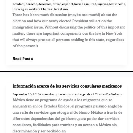
Nueva
accident
,
derecho
,
derechos
,
driver
,
espanol
,
heridas
,
injured
,
injuries
,
lost income
,
York
lost wages
,
worker
/
Charles DeStefano
que
There has been much discussion (maybe too much!) about the
siempre
election and how our newly elected President will act on the
protegerá
immigration issue. Without discussing the politics of this important
a
matter, there are important components our the law in New York
TODAS
that will always protect all persons residing in this state, regardless
las
of the person’s
personas
que
All
Read Post »
residen
visitors
en
to
este
New
estado
York
Información acerca de los servicios consulares mexicanos
State
September 20, 2016
/
consulado
,
derechos
,
mexico
,
puebla
/
Charles DeStefano
have
México tiene un programa de ayuda a los migrantes que se
the
encuentran en los Estados Unidos, el programa paisano engloba
right
una serie de servicios que otorga el Gobierno México a través de
to
diferentes dependencias del gobierno, para poder dar servicios
be
consulares, facilidades para tramites y un acceso a México sin
protected
discriminación y ser recibido en