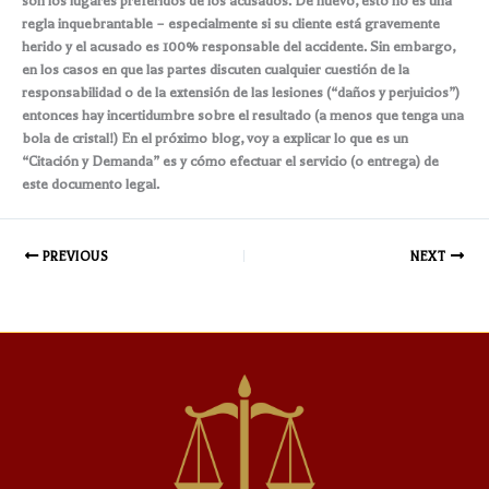
son los lugares preferidos de los acusados. De nuevo, esto no es una
regla inquebrantable – especialmente si su cliente está gravemente
herido y el acusado es 100% responsable del accidente. Sin embargo,
en los casos en que las partes discuten cualquier cuestión de la
responsabilidad o de la extensión de las lesiones (“daños y perjuicios”)
entonces hay incertidumbre sobre el resultado (a menos que tenga una
bola de cristal!) En el próximo blog, voy a explicar lo que es un
“Citación y Demanda” es y cómo efectuar el servicio (o entrega) de
este documento legal.
PREVIOUS
NEXT