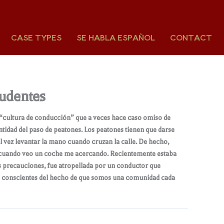
CASE TYPES
SE HABLA ESPAÑOL
CONTACT
rudentes
a “cultura de conducción” que a veces hace caso omiso de
ntidad del paso de peatones. Los peatones tienen que darse
l vez levantar la mano cuando cruzan la calle. De hecho,
a cuando veo un coche me acercando. Recientemente estaba
as precauciones, fue atropellada por un conductor que
te conscientes del hecho de que somos una comunidad cada