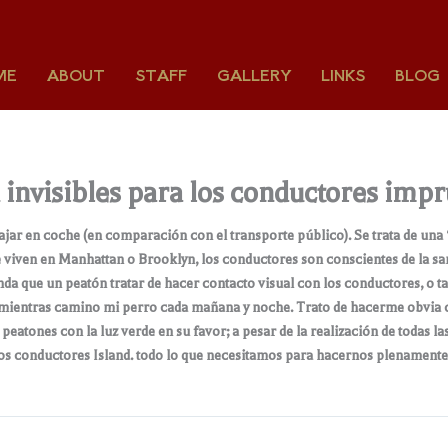
ME
ABOUT
STAFF
GALLERY
LINKS
BLOG
 invisibles para los conductores imp
iajar en coche (en comparación con el transporte público). Se trata de un
ue viven en Manhattan o Brooklyn, los conductores son conscientes de la sa
da que un peatón tratar de hacer contacto visual con los conductores, o ta
no mientras camino mi perro cada mañana y noche. Trato de hacerme obvi
eatones con la luz verde en su favor; a pesar de la realización de todas l
n los conductores Island. todo lo que necesitamos para hacernos plenamen