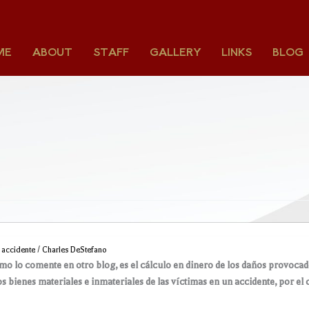
ME
ABOUT
STAFF
GALLERY
LINKS
BLOG
,
accidente
/
Charles DeStefano
mo lo comente en otro blog, es el cálculo en dinero de los daños provocad
s bienes materiales e inmateriales de las víctimas en un accidente, por el 