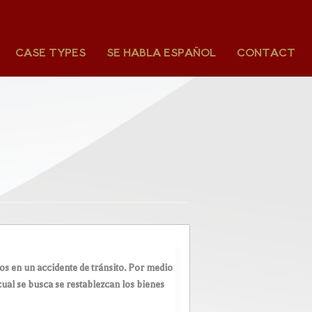
CASE TYPES
SE HABLA ESPAÑOL
CONTACT
os en un accidente de tránsito. Por medio
cual se busca se restablezcan los bienes