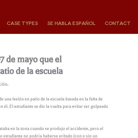
CASE TYPES
SE HABLA ESPAÑOL
CONTACT
7 de mayo que el
tio de la escuela
ción.
na lesión en patio de la escuela basada en la falta de
él. El estudiante se dio la vuelta para evitar ser golpeado
estaba en la zona cuando se produjo el accidente, pero el
o estudiante no podría haberse evitado (con o sin un