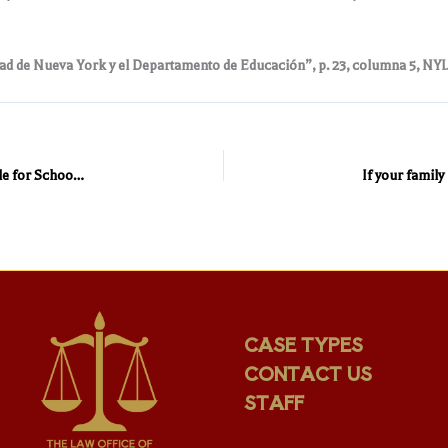
udad de Nueva York y el Departamento de Educación”, p. 23, columna 5, NYL
1st Department: Department of Education found not to be liable for School Playground injury
CASE TYPES
CONTACT US
STAFF