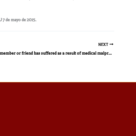
J 7 de mayo de 2015.
NEXT
If your family member or friend has suffered as a result of medical malpractice, you need to read this