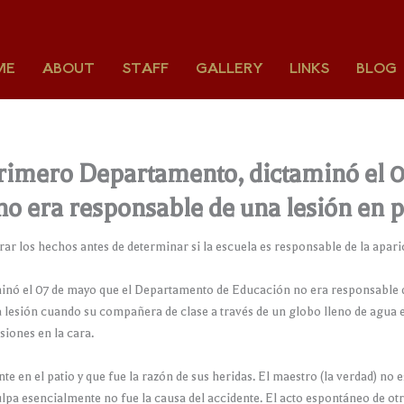
ME
ABOUT
STAFF
GALLERY
LINKS
BLOG
primero Departamento, dictaminó el 0
 era responsable de una lesión en pa
ar los hechos antes de determinar si la escuela es responsable de la apari
nó el 07 de mayo que el Departamento de Educación no era responsable de u
lesión cuando su compañera de clase a través de un globo lleno de agua en 
siones en la cara.
e en el patio y que fue la razón de sus heridas. El maestro (la verdad) no 
lpa esencialmente no fue la causa del accidente. El acto espontáneo de otr