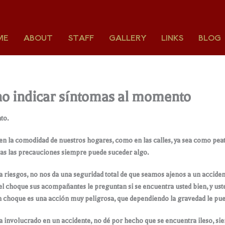
ME
ABOUT
STAFF
GALLERY
LINKS
BLOG
no indicar síntomas al momento
to.
en la comodidad de nuestros hogares, como en las calles, ya sea como pea
s las precauciones siempre puede suceder algo.
riesgos, no nos da una seguridad total de que seamos ajenos a un accident
 el choque sus acompañantes le preguntan si se encuentra usted bien, y u
n choque es una acción muy peligrosa, que dependiendo la gravedad le pued
 involucrado en un accidente, no dé por hecho que se encuentra ileso, si