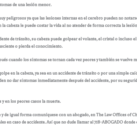
íntomas de una lesión menor.
uy peligrosos ya que las lesiones internas en el cerebro pueden no notarse
la cabeza le puede costar la vida al no atender de forma correcta la lesión
e de tránsito, su cabeza puede golpear el volante, el cristal o incluso el g
nsciente o pierda el conocimiento.
ués cuando los síntomas se tornan cada vez peores y también se vuelve má
olpe en la cabeza, ya sea en un accidente de tránsito o por una simple caí
en no dar síntomas inmediatamente después del accidente, por su segurid
 y en los peores casos la muerte.
te y de igual forma comuníquese con un abogado, en The Law Offices of Ch
gales en caso de accidente. Así que no dude llamar al 718-ABOGADO donde c