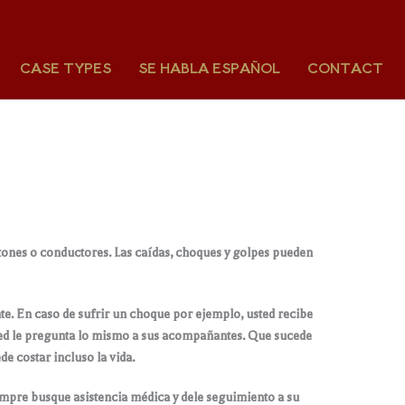
CASE TYPES
SE HABLA ESPAÑOL
CONTACT
tones o conductores. Las caídas, choques y golpes pueden
e. En caso de sufrir un choque por ejemplo, usted recibe
sted le pregunta lo mismo a sus acompañantes. Que sucede
e costar incluso la vida.
empre busque asistencia médica y dele seguimiento a su