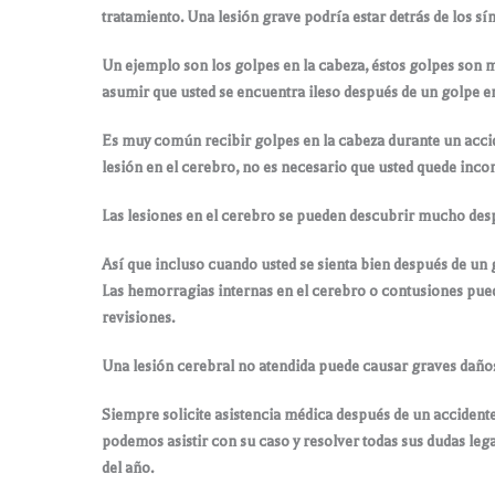
tratamiento. Una lesión grave podría estar detrás de los s
Un ejemplo son los golpes en la cabeza, éstos golpes son m
asumir que usted se encuentra ileso después de un golpe en 
Es muy común recibir golpes en la cabeza durante un accident
lesión en el cerebro, no es necesario que usted quede inco
Las lesiones en el cerebro se pueden descubrir mucho desp
Así que incluso cuando usted se sienta bien después de un g
Las hemorragias internas en el cerebro o contusiones pued
revisiones.
Una lesión cerebral no atendida puede causar graves daños
Siempre solicite asistencia médica después de un acciden
podemos asistir con su caso y resolver todas sus dudas le
del año.