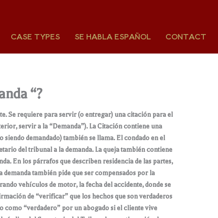
CASE TYPES
SE HABLA ESPAÑOL
CONTACT
anda “?
 Se requiere para servir (o entregar) una citación para el
rior, servir a la “Demanda”). La Citación contiene una
ido siendo demandado) también se llama. El condado en el
etario del tribunal a la demanda. La queja también contiene
da. En los párrafos que describen residencia de las partes,
 La demanda también pide que ser compensados ​​por la
ando vehículos de motor, la fecha del accidente, donde se
nfirmación de “verificar” que los hechos que son verdaderos
do como “verdadero” por un abogado si el cliente vive