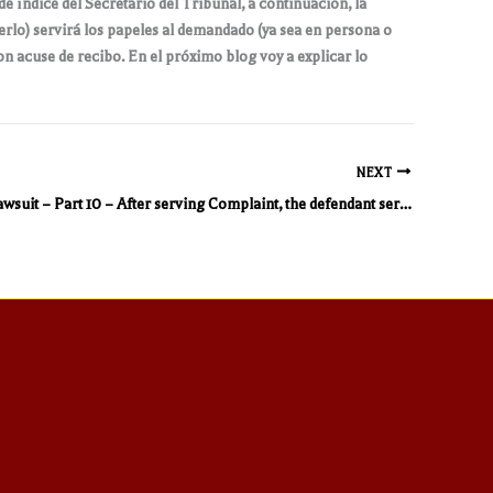
índice del Secretario del Tribunal, a continuación, la
rlo) servirá los papeles al demandado (ya sea en persona o
on acuse de recibo. En el próximo blog voy a explicar lo
NEXT
Outline of a Lawsuit – Part 10 – After serving Complaint, the defendant serves an “Answer”