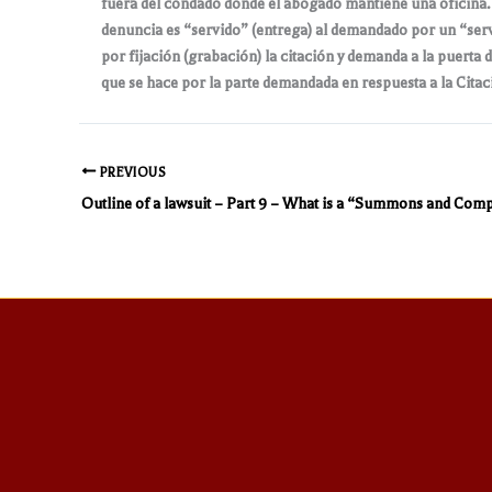
fuera del condado donde el abogado mantiene una oficina. 
denuncia es “servido” (entrega) al demandado por un “serv
por fijación (grabación) la citación y demanda a la puerta 
que se hace por la parte demandada en respuesta a la Cita
PREVIOUS
Outline of a lawsuit – Part 9 – What is a “Summons and Comp