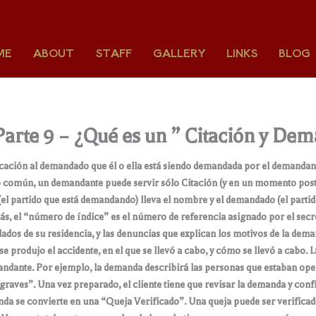
ME
ABOUT
STAFF
GALLERY
LINKS
BLOG
rte 9 – ¿Qué es un ” Citación y Dem
ación al demandado que él o ella está siendo demandada por el demandante.
o común, un demandante puede servir sólo Citación (y en un momento poste
 (el partido que está demandando) lleva el nombre y el demandado (el part
ás, el “número de índice” es el número de referencia asignado por el secr
ados de su residencia, y las denuncias que explican los motivos de la deman
e produjo el accidente, en el que se llevó a cabo, y cómo se llevó a cabo.
ndante. Por ejemplo, la demanda describirá las personas que estaban oper
 graves”. Una vez preparado, el cliente tiene que revisar la demanda y co
anda se convierte en una “Queja Verificado”. Una queja puede ser verifica