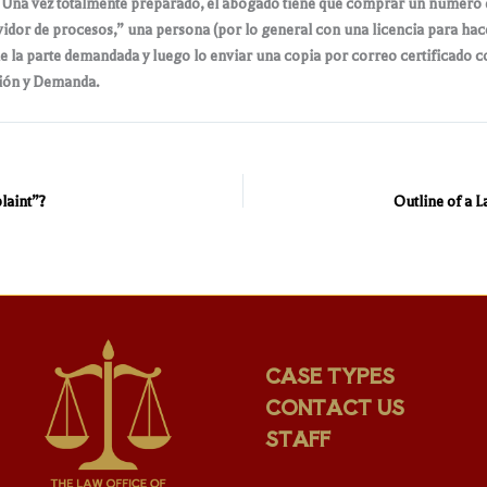
Una vez totalmente preparado, el abogado tiene que comprar un número de 
idor de procesos,” una persona (por lo general con una licencia para hace
de la parte demandada y luego lo enviar una copia por correo certificado c
ción y Demanda.
laint”?
CASE TYPES
CONTACT US
STAFF