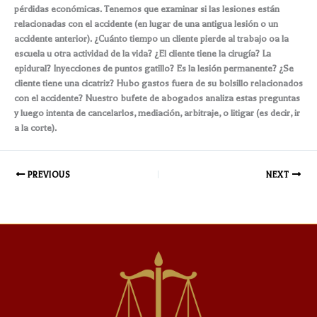
pérdidas económicas. Tenemos que examinar si las lesiones están
relacionadas con el accidente (en lugar de una antigua lesión o un
accidente anterior). ¿Cuánto tiempo un cliente pierde al trabajo oa la
escuela u otra actividad de la vida? ¿El cliente tiene la cirugía? La
epidural? Inyecciones de puntos gatillo? Es la lesión permanente? ¿Se
cliente tiene una cicatriz? Hubo gastos fuera de su bolsillo relacionados
con el accidente? Nuestro bufete de abogados analiza estas preguntas
y luego intenta de cancelarlos, mediación, arbitraje, o litigar (es decir, ir
a la corte).
PREVIOUS
NEXT